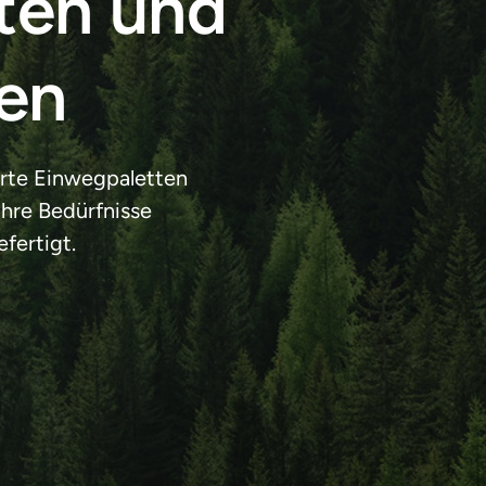
ten und 
en
rte Einwegpaletten 
hre Bedürfnisse 
efertigt.