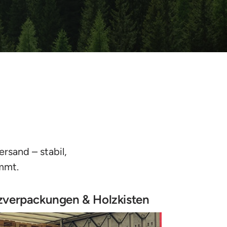
sand – stabil, 
immt.
zverpackungen & Holzkisten