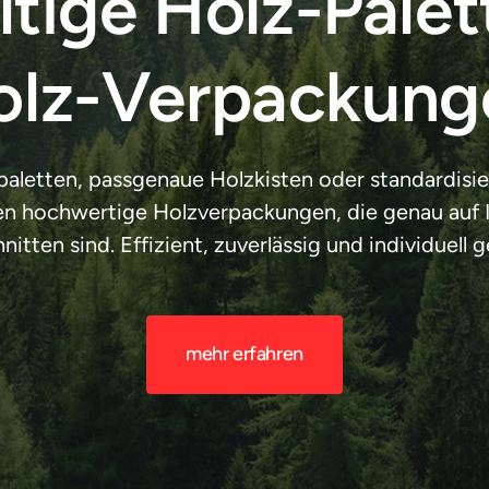
tige Holz-Palet
olz-Verpackung
aletten, passgenaue Holzkisten oder standardisie
hnen hochwertige Holzverpackungen, die genau auf I
itten sind. Effizient, zuverlässig und individuell g
mehr erfahren