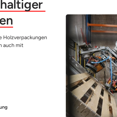
nachhaltiger 
en
te Holzverpackungen 
 auch mit 
lung