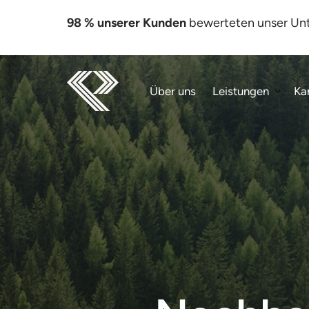
Unternehm
Leistungen
98 % unserer Kunden
 bewerteten unser Un
en
Sonderpal
etten
Startseite
Spezialabm
Über uns
Leistungen
Ka
essungen
Über uns
nach Maß
Impressum
Holzverpa
ckungen
Individuelle
Holzkisten
und -
Verpackun
gen
Europalett
en